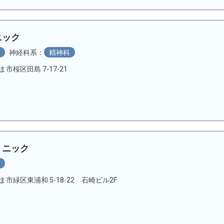
ニック
科
神経科系：
精神科
たま市桜区田島 7-17-21
リニック
科
いたま市緑区東浦和 5-18-22 石崎ビル2F