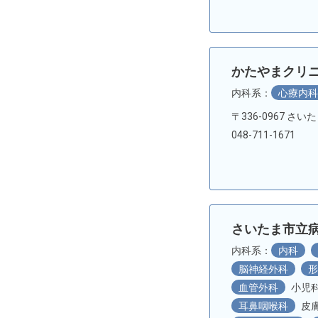
かたやまクリ
内科系：
心療内
〒336-0967 さい
048-711-1671
さいたま市立
内科系：
内科
脳神経外科
血管外科
小児
耳鼻咽喉科
皮