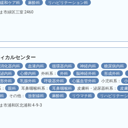
緩和ケア科
麻酔科
リハビリテーション科
たま市緑区三室 2460
ディカルセンター
消化器内科
血液内科
循環器内科
神経内科
糖尿病内科
分泌内科
心療内科
外科系：
外科
脳神経外科
形成外科
整形外科
乳腺外科
呼吸器外科
心臓血管外科
小児科系：
系：
眼科
耳鼻咽喉科系：
耳鼻咽喉科
皮膚科・泌尿器科系：
皮
神科
その他：
放射線科
麻酔科
リウマチ科
リハビリテー
たま市浦和区北浦和 4-9-3