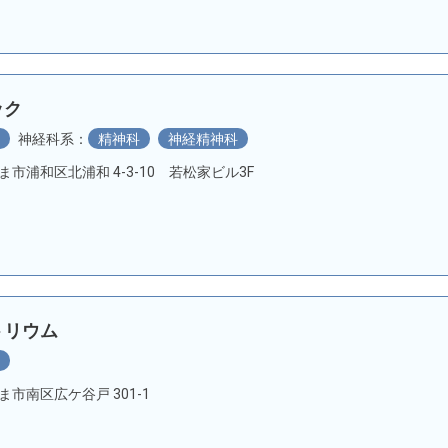
ック
科
神経科系：
精神科
神経精神科
いたま市浦和区北浦和 4-3-10 若松家ビル3F
トリウム
科
たま市南区広ケ谷戸 301-1