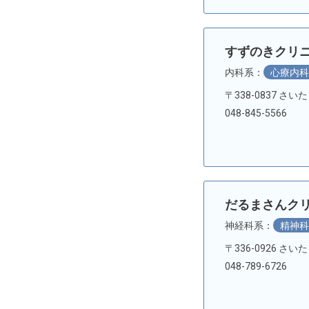
すずのきクリ
内科系：
心療内
〒338-0837 さい
048-845-5566
だるまさんク
神経科系：
精神
〒336-0926 さ
048-789-6726