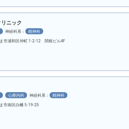
クリニック
科
神経科系：
精神科
いたま市浦和区仲町 1-2-12 関根ビル4F
科
心療内科
神経科系：
精神科
たま市南区白幡 5-19-25