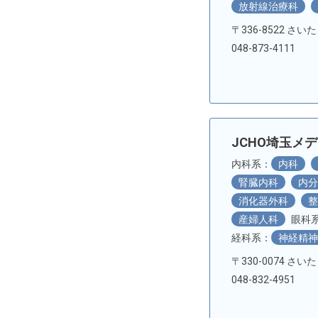
放射線治療科
〒336-8522 さい
048-873-4111
JCHO埼玉メ
内科系：
内科
腎臓内科
内
消化器外科
産婦人科
眼科
経科系：
神経精
〒330-0074 さい
048-832-4951