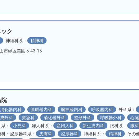
ニック
科
神経科系：
精神科
たま市緑区美園 5-43-15
病院
消化器内科
循環器内科
脳神経内科
呼吸器内科
外科系：
形成外科
救急科
消化器外科
整形外科
呼吸器外科
心
科系：
小児科
婦人科系：
産婦人科
新生児内科
眼科系：
眼
膚科・泌尿器科系：
皮膚科
泌尿器科
神経科系：
精神科
その