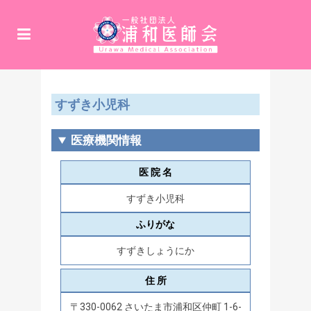
すずき小児科
医療機関情報
医 院 名
すずき小児科
ふりがな
すずきしょうにか
住 所
〒330-0062 さいたま市浦和区仲町 1-6-